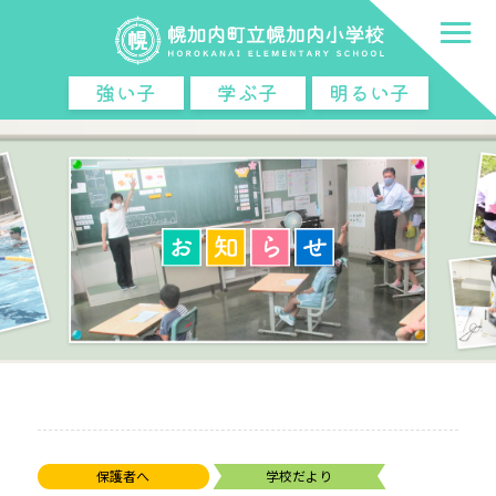
強い子
学ぶ子
明るい子
保護者へ
学校だより