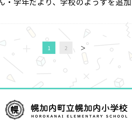
ん・学年だより、学校のようすを追加
1
2
＞