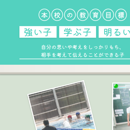
本
校
の
教
育
目
標
強い子
学ぶ子
明る
自分の思いや考えをしっかりもち、
相手を考えて伝えることができる子