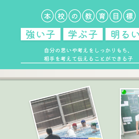
本
校
の
教
育
目
標
強い子
学ぶ子
明る
自分の思いや考えをしっかりもち、
相手を考えて伝えることができる子