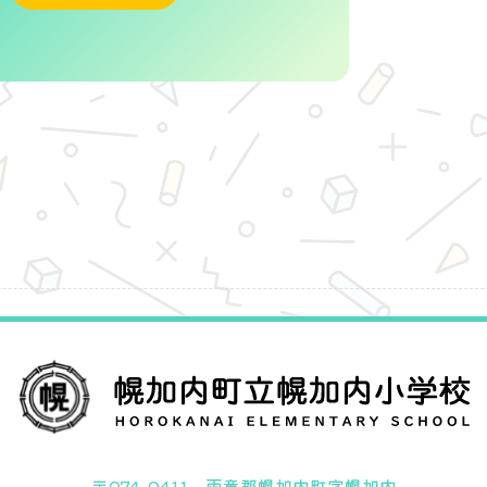
〒074-0411 雨竜郡幌加内町字幌加内